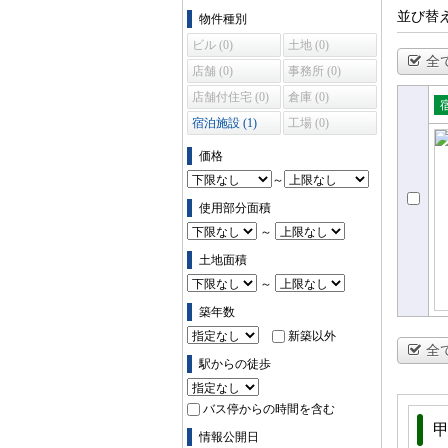
物件の条件で絞り込む
並び替
物件種別
ビル (0)
土地 (0)
全
店舗 (0)
事務所 (0)
店舗付住宅 (0)
倉庫 (0)
宿泊施設 (1)
工場 (0)
売
設
価格
～
使用部分面積
～
土地面積
～
築年数
新築以外
全
駅からの徒歩
バス停からの時間を含む
情報公開日