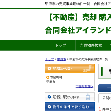
甲府市の売買事業用物件一覧｜合同会社ア
【不動産】売却 購
合同会社アイラン
トップ
売買物件検索
トップ
>
甲府市
>
甲府市の売買事業用物件一覧
地域から探す
市区町村
甲府市
市区町村選択
一覧で
公開
沿線・駅から探す
1
件中 