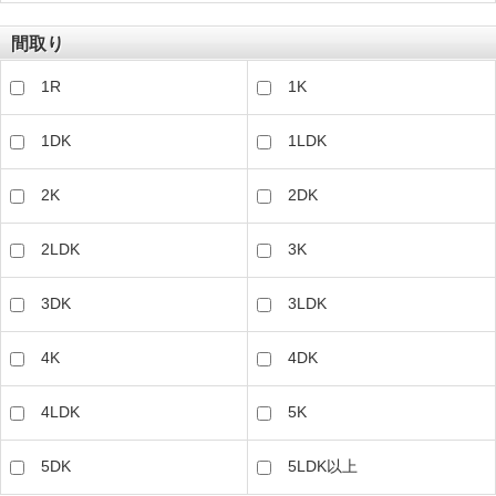
間取り
1R
1K
1DK
1LDK
2K
2DK
2LDK
3K
3DK
3LDK
4K
4DK
4LDK
5K
5DK
5LDK以上