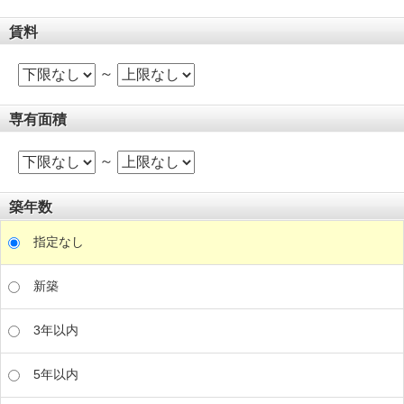
賃料
～
専有面積
～
築年数
指定なし
新築
3年以内
5年以内