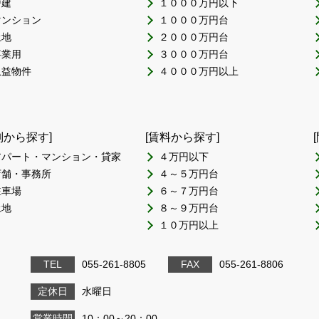
戸建
１０００万円以下
マンション
１０００万円台
土地
２０００万円台
事業用
３０００万円台
収益物件
４０００万円以上
別から探す]
[賃料から探す]
アパート・マンション・貸家
４万円以下
店舗・事務所
４～５万円台
駐車場
６～７万円台
土地
８～９万円台
１０万円以上
TEL
055-261-8805
FAX
055-261-8806
定休日
水曜日
営業時間
10：00～20：00