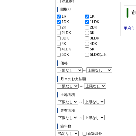
収益物件
間取り
1R
1K
1DK
1LDK
2K
2DK
甲府市
2LDK
3K
3DK
3LDK
4K
4DK
4LDK
5K
5DK
5LDK以上
価格
～
月々のお支払額
～
土地面積
～
専有面積
～
築年数
新築以外