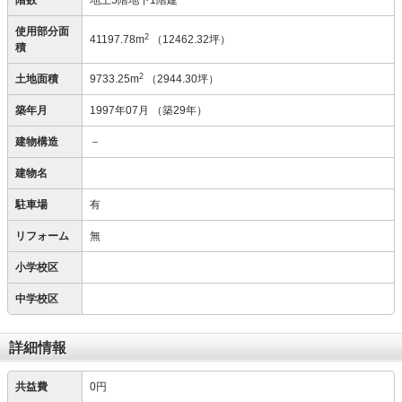
階数
地上5階地下1階建
使用部分面
2
41197.78m
（12462.32坪）
積
2
土地面積
9733.25m
（2944.30坪）
築年月
1997年07月
（築29年）
建物構造
－
建物名
駐車場
有
リフォーム
無
小学校区
中学校区
詳細情報
共益費
0円