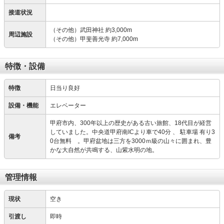
接道状況
（その他）武田神社 約3,000m
周辺施設
（その他）甲斐善光寺 約7,000m
特徴・設備
特徴
日当り良好
設備・機能
エレベーター
甲府市内、300年以上の歴史がある古い旅館、18代目が経営
していました。中央道甲府南ICより車で40分 、 駐車場 有り3
備考
0台無料 。甲府盆地は三方を3000ｍ級の山々に囲まれ、豊
かな大自然が共鳴する、山紫水明の地。
管理情報
現状
空き
引渡し
即時