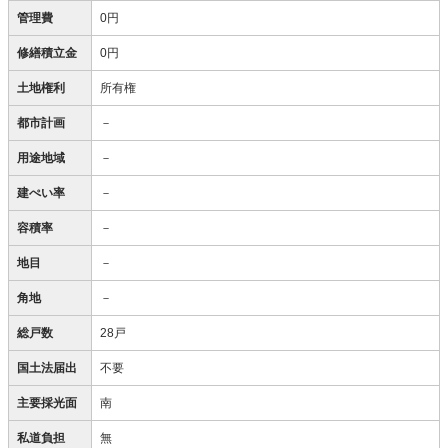
管理費
0円
修繕積立金
0円
土地権利
所有権
都市計画
－
用途地域
－
建ぺい率
－
容積率
－
地目
－
角地
－
総戸数
28戸
国土法届出
不要
主要採光面
南
私道負担
無