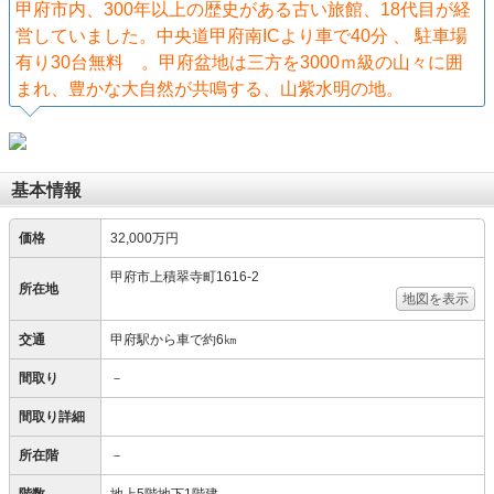
甲府市内、300年以上の歴史がある古い旅館、18代目が経
営していました。中央道甲府南ICより車で40分 、 駐車場
有り30台無料 。甲府盆地は三方を3000ｍ級の山々に囲
まれ、豊かな大自然が共鳴する、山紫水明の地。
基本情報
価格
32,000万円
甲府市上積翠寺町1616-2
所在地
地図を表示
交通
甲府駅から車で約6㎞
間取り
－
間取り詳細
所在階
－