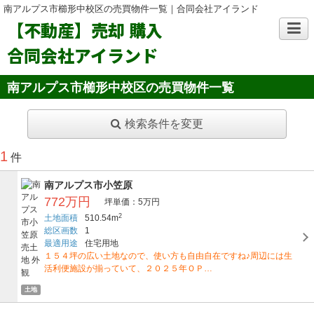
南アルプス市櫛形中校区の売買物件一覧｜合同会社アイランド
【不動産】売却 購入
合同会社アイランド
南アルプス市櫛形中校区の売買物件一覧
検索条件を変更
1
件
南アルプス市小笠原
772万円
坪単価：5万円
2
土地面積
510.54m
総区画数
1
最適用途
住宅用地
１５４坪の広い土地なので、使い方も自由自在ですね♪周辺には生
活利便施設が揃っていて、２０２５年ＯＰ…
土地