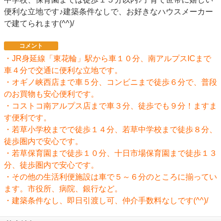
便利な立地です♪建築条件なしで、お好きなハウスメーカー
で建てられます(^^)/
コメント
・JR身延線「東花輪」駅から車１０分、南アルプスICまで
車４分で交通に便利な立地です。
・オギノ峡西店まで車５分、コンビニまで徒歩６分で、普段
のお買物も安心便利です。
・コストコ南アルプス店まで車３分、徒歩でも９分！ますま
す便利です。
・若草小学校までで徒歩１４分、若草中学校まで徒歩８分、
徒歩圏内で安心です。
・若草保育園まで徒歩１０分、十日市場保育園まで徒歩１３
分、徒歩圏内で安心です。
・その他の生活利便施設は車で５～６分のところに揃ってい
ます。市役所、病院、銀行など。
・建築条件なし、即日引渡し可、仲介手数料なしです(^^)/