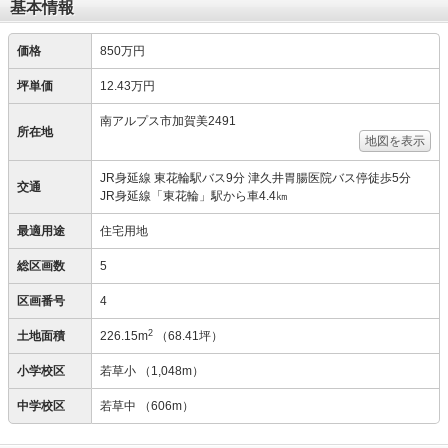
基本情報
価格
850万円
坪単価
12.43万円
南アルプス市加賀美2491
所在地
地図を表示
JR身延線 東花輪駅バス9分 津久井胃腸医院バス停徒歩5分
交通
JR身延線「東花輪」駅から車4.4㎞
最適用途
住宅用地
総区画数
5
区画番号
4
2
土地面積
226.15m
（68.41坪）
小学校区
若草小
（1,048m）
中学校区
若草中
（606m）