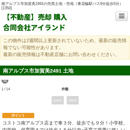
南アルプス市加賀美2491の売買土地・売地（東花輪駅バス9分徒歩5分）
[1350]
【不動産】売却 購入
合同会社アイランド
この物件は2週間以上更新されていないため、最新の販売情
報でない可能性があります。
最新の販売情報は不動産店舗にお問い合わせください。
南アルプス市加賀美2491 土地
1 / 14
外観
prev
next
ポイント
コストコ南アルプス店まで車３分、徒歩でも９分！小学校、
中学校、保育園までは徒歩１５分以内♪子育て世帯に嬉しい