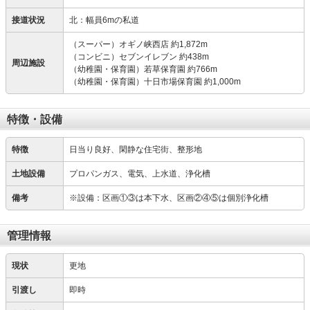
接道状況
北：幅員6mの私道
（スーパー）オギノ峡西店 約1,872m
（コンビニ）セブンイレブン 約438m
周辺施設
（幼稚園・保育園）若草保育園 約766m
（幼稚園・保育園）十日市場保育園 約1,000m
特徴・設備
特徴
日当り良好、閑静な住宅街、整形地
土地設備
プロパンガス、電気、上水道、浄化槽
備考
※設備：区画①③は本下水、区画②④⑤は個別浄化槽
管理情報
現状
更地
引渡し
即時