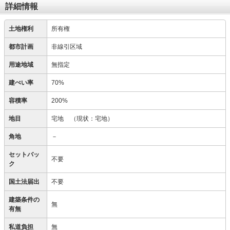
詳細情報
土地権利
所有権
都市計画
非線引区域
用途地域
無指定
建ぺい率
70%
容積率
200%
地目
宅地
（現状：宅地）
角地
－
セットバッ
不要
ク
国土法届出
不要
建築条件の
無
有無
私道負担
無